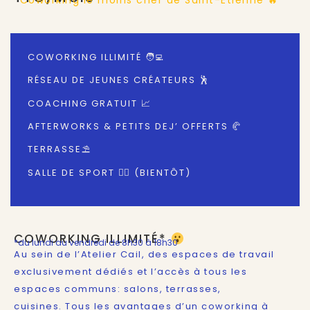
*Coworking le moins cher de Saint-Etienne 🔥
COWORKING ILLIMITÉ 🧑‍💻
RÉSEAU DE JEUNES CRÉATEURS 🕺
COACHING GRATUIT 📈
AFTERWORKS & PETITS DEJ’ OFFERTS 🥐
TERRASSE⛱
SALLE DE SPORT 🏋️‍♂️ (BIENTÔT)
COWORKING ILLIMITÉ*
*du lundi au vendredi de 8h30 à 18h30
Au sein de l’Atelier Cail, des espaces de travail
exclusivement dédiés et l’accès à tous les
espaces communs: salons, terrasses,
cuisines. Tous les avantages d’un coworking à