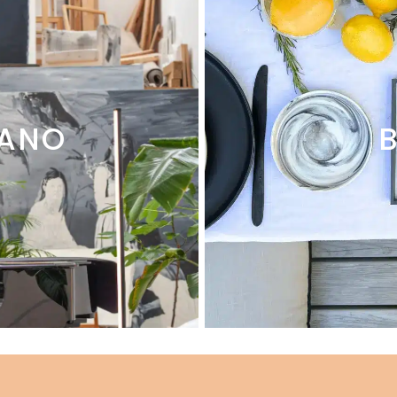
IANO
B