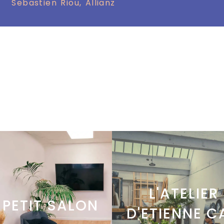
Sebastien Riou, Allianz
L'ATELIER
 PETIT SALON
D'ETIENNE C