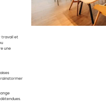
travail et
ou
re une
aises
rainstormer
change
 détendues.