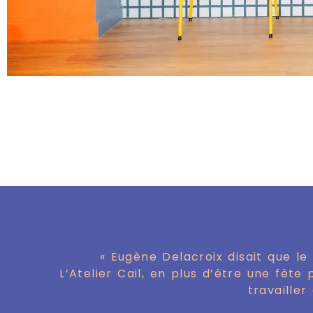
« Eugène Delacroix disait que le
L’Atelier Cail, en plus d’être une fête
travailler