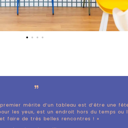
 premier mérite d’un tableau est d’être une fête 
 pour les yeux, est un endroit hors du temps ou 
 et faire de très belles rencontres ! »