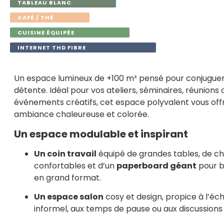
TABLEAU BLANC
CAFÉ / THÉ
CUISINE ÉQUIPÉE
INTERNET THD FIBRE
Un espace lumineux de +100 m² pensé pour conjuguer 
détente. Idéal pour vos ateliers, séminaires, réunions 
événements créatifs, cet espace polyvalent vous off
ambiance chaleureuse et colorée.
Un espace modulable et inspirant
Un coin travail
équipé de grandes tables, de ch
confortables et d’un
paperboard géant
pour b
en grand format.
Un espace salon
cosy et design, propice à l’é
informel, aux temps de pause ou aux discussions