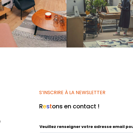
S’INSCRIRE À LA NEWSLETTER
R
e
s
t
ons en contact !
e
Veuillez renseigner votre adresse email pou