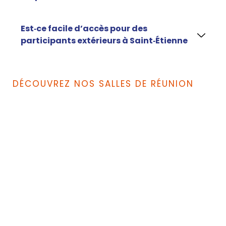
Est‑ce facile d’accès pour des
participants extérieurs à Saint‑Étienne
DÉCOUVREZ NOS SALLES DE RÉUNION
LA SALLE AMÉDÉO
110 m²
60 personnes max.
Café/thé
Fibre via Wifi et RJ45
Écran
Tableau blanc géant
Cuisine privative