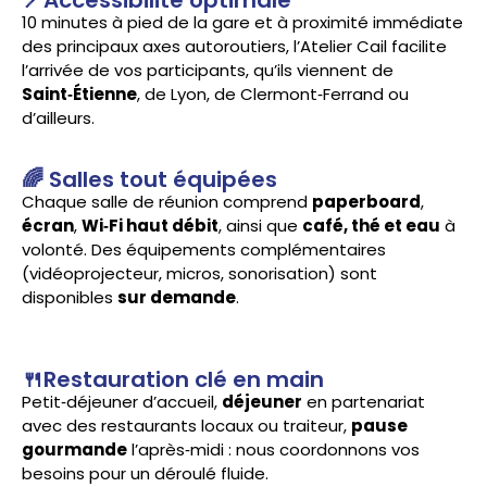
📍Accessibilité optimale
10 minutes à pied de la gare et à proximité immédiate
des principaux axes autoroutiers, l’Atelier Cail facilite
l’arrivée de vos participants, qu’ils viennent de
Saint‑Étienne
, de Lyon, de Clermont‑Ferrand ou
d’ailleurs.
🌈 Salles tout équipées
Chaque salle de réunion comprend
paperboard
,
écran
,
Wi‑Fi haut débit
, ainsi que
café, thé et eau
à
volonté. Des équipements complémentaires
(vidéoprojecteur, micros, sonorisation) sont
disponibles
sur demande
.
🍴Restauration clé en main
Petit‑déjeuner d’accueil,
déjeuner
en partenariat
avec des restaurants locaux ou traiteur,
pause
gourmande
l’après‑midi : nous coordonnons vos
besoins pour un déroulé fluide.